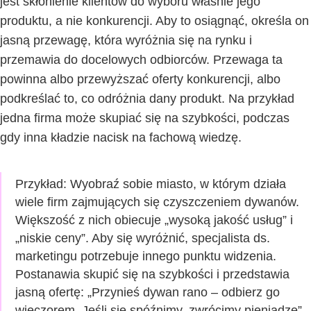
jest skłonienie klientów do wyboru właśnie jego
produktu, a nie konkurencji. Aby to osiągnąć, określa on
jasną przewagę, która wyróżnia się na rynku i
przemawia do docelowych odbiorców. Przewaga ta
powinna albo przewyższać oferty konkurencji, albo
podkreślać to, co odróżnia dany produkt. Na przykład
jedna firma może skupiać się na szybkości, podczas
gdy inna kładzie nacisk na fachową wiedzę.
Przykład: Wyobraź sobie
miasto, w którym działa
wiele firm zajmujących się czyszczeniem dywanów.
Większość z nich obiecuje „wysoką jakość usług” i
„niskie ceny”. Aby się wyróżnić, specjalista ds.
marketingu potrzebuje innego punktu widzenia.
Postanawia skupić się na szybkości i przedstawia
jasną ofertę: „Przynieś dywan rano – odbierz go
wieczorem. Jeśli się spóźnimy, zwrócimy pieniądze”.