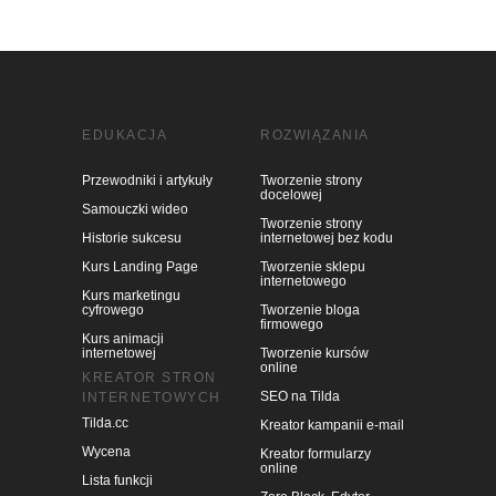
EDUKACJA
ROZWIĄZANIA
Przewodniki i artykuły
Tworzenie strony
docelowej
Samouczki wideo
Tworzenie strony
Historie sukcesu
internetowej bez kodu
Kurs Landing Page
Tworzenie sklepu
internetowego
Kurs marketingu
cyfrowego
Tworzenie bloga
firmowego
Kurs animacji
internetowej
Tworzenie kursów
online
KREATOR STRON
SEO na Tilda
INTERNETOWYCH
Tilda.cc
Kreator kampanii e-mail
Wycena
Kreator formularzy
online
Lista funkcji