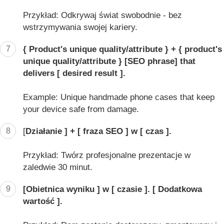
Przykład: Odkrywaj świat swobodnie - bez
wstrzymywania swojej kariery.
7
{ Product's unique quality/attribute } + { product's
unique quality/attribute } [SEO phrase] that
delivers [ desired result ].
Example: Unique handmade phone cases that keep
your device safe from damage.
8
[
Działanie ] + [ fraza SEO ] w [ czas ].
Przykład: Twórz profesjonalne prezentacje w
zaledwie 30 minut.
9
[Obietnica wyniku ] w [ czasie ]. [ Dodatkowa
wartość ].