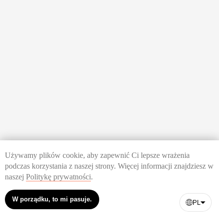
Używamy plików cookie, aby zapewnić Ci lepsze wrażenia
podczas korzystania z naszej strony. Więcej informacji znajdziesz w
naszej
Politykę prywatności
.
Dlaczego Twoja firma potrzebuje strategii
treści
W porządku, to mi pasuje.
PL