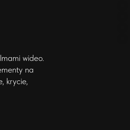
orem
ilmami wideo.
lementy na
, krycie,