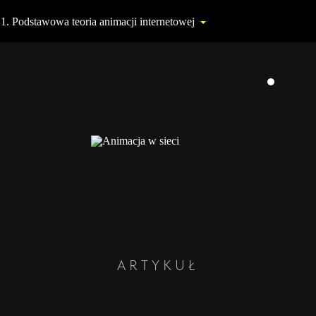
1. Podstawowa teoria animacji internetowej
tawowa teoria animacji internetowej
acja na okładce
acja list i kart
ARTYKUŁ
t najechania na przycisk