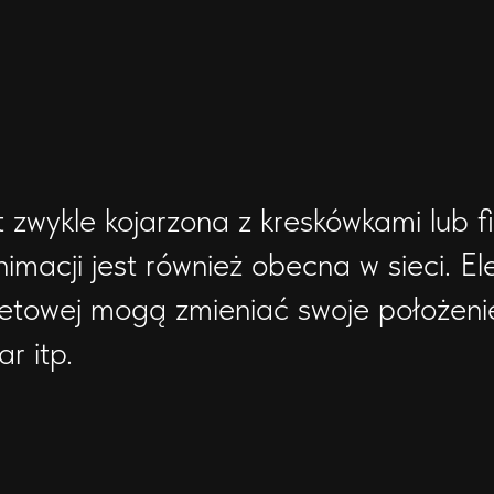
y pojawiają się po kliknięciu nagłówka
na kształtu przycisku po najechaniu kurs
 zwykle kojarzona z kreskówkami lub f
y pojawiają się po najechaniu kursorem
imacji jest również obecna w sieci. E
netowej mogą zmieniać swoje położenie
ar itp.