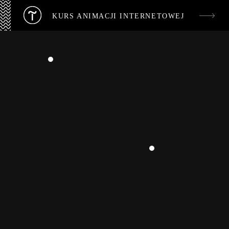
KURS ANIMACJI INTERNETOWEJ
Pods
1
Anim
2
Anim
3
Efek
4