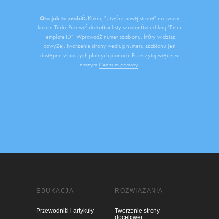
Oto jak to zrobić.
Kliknij "Utwórz nową stronę" na swoim
koncie Tilda. Przewiń do końca listy szablonów i kliknij "Enter
Template ID". Wprowadź numer szablonu, który widzisz
powyżej. Tworzenie strony według numeru szablonu jest
dostępne w naszych płatnych planach. Przeczytaj więcej w
naszym
Centrum pomocy
.
EDUKACJA
ROZWIĄZANIA
Przewodniki i artykuły
Tworzenie strony
docelowej