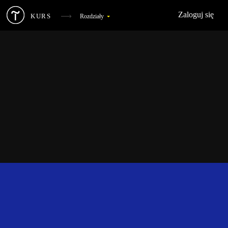
Zaloguj się
KURS
Rozdziały
Podstawowa teoria animacji internetowej
1
Animacja na okładce
2
Animacja list i kart
3
Efekt najechania na przycisk
4
Efekt najechania na kartę i kafelek
5
Poprawianie tekstu na przewijaniu
6