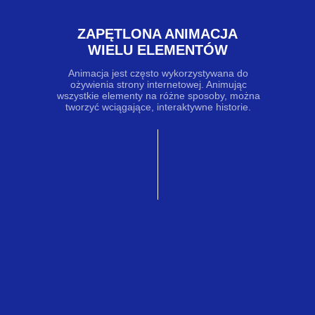
Tworzenie elementu z różnych części
7
ZAPĘTLONA ANIMACJA
Zapętlona animacja wielu elementów
8
WIELU ELEMENTÓW
Animacja jest często wykorzystywana do
Wielokierunkowe ruchy na przewijaniu
9
ożywienia strony internetowej. Animując
wszystkie elementy na różne sposoby, można
tworzyć wciągające, interaktywne historie.
Przesuwanie elementów po ekranie podczas
10
przewijania
Animacja tekstu
11
Zmiana przezroczystości elementów podczas
12
przewijania
Naprawianie elementów podczas przewijania
13
Zapętlony obrót elementu
14