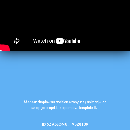
Możesz skopiować szablon strony z tą animacją do
swojego projektu za pomocą Template ID.
ID SZABLONU: 19528109