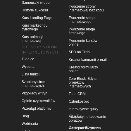
Samouczki wideo
Tworzenie strony
Historie sukcesu
internetowej bez kodu
Kurs Landing Page
Tworzenie sklepu
internetowego
Kurs marketingu
cyfrowego
Tworzenie bloga
firmowego
Kurs animacji
internetowej
Tworzenie kursów
online
KREATOR STRON
SEO na Tilda
INTERNETOWYCH
Tilda.cc
Kreator kampanii e-mail
Wycena
Kreator formularzy
online
Lista funkcji
Zero Block. Edytor
Szablony stron
projektów
internetowych
internetowych
Przykłady witryn
Tilda CRM
Opinie użytkowników
Członkostwo
Przegląd platformy
Interaktywne quizy
WIĘCEJ
Blog
Adaptacyjne ładowanie
obrazów
Webinaria
Darmowe ikony
Dostępność cyfrowa