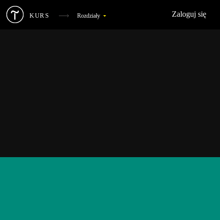
Zaloguj się
KURS
Rozdziały
Podstawowa teoria animacji internetowej
1
Animacja na okładce
2
Animacja list i kart
3
Efekt najechania na przycisk
4
Efekt najechania na kartę i kafelek
5
Fixing Text on Scroll
6