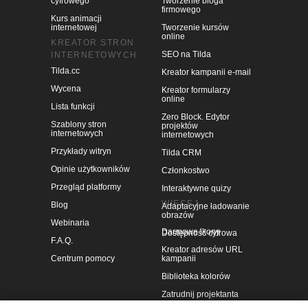
cyfrowego
Tworzenie bloga
firmowego
Kurs animacji
internetowej
Tworzenie kursów
online
KREATOR STRON
SEO na Tilda
INTERNETOWYCH
Tilda.cc
Kreator kampanii e-mail
Wycena
Kreator formularzy
online
Lista funkcji
Zero Block. Edytor
Szablony stron
projektów
internetowych
internetowych
Przykłady witryn
Tilda CRM
Opinie użytkowników
Członkostwo
Przegląd platformy
Interaktywne quizy
WIĘCEJ
Blog
Adaptacyjne ładowanie
obrazów
Webinaria
Darmowe ikony
Dostępność cyfrowa
F.A.Q.
Kreator adresów URL
Centrum pomocy
kampanii
Biblioteka kolorów
Zatrudnij projektanta