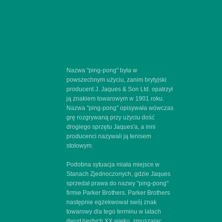
Nazwa "ping-pong" była w
powszechnym użyciu, zanim brytyjski
producent J. Jaques & Son Ltd. opatrzył
ją znakiem towarowym w 1901 roku.
Nazwa "ping-pong" opisywała wówczas
grę rozgrywaną przy użyciu dość
drogiego sprzętu Jaques'a, a inni
producenci nazywali ją tenisem
stołowym.
Podobna sytuacja miała miejsce w
Stanach Zjednoczonych, gdzie Jaques
sprzedał prawa do nazwy "ping-pong"
firmie Parker Brothers. Parker Brothers
następnie egzekwował swój znak
towarowy dla tego terminu w latach
dwudziestych XX wieku, zmuszając