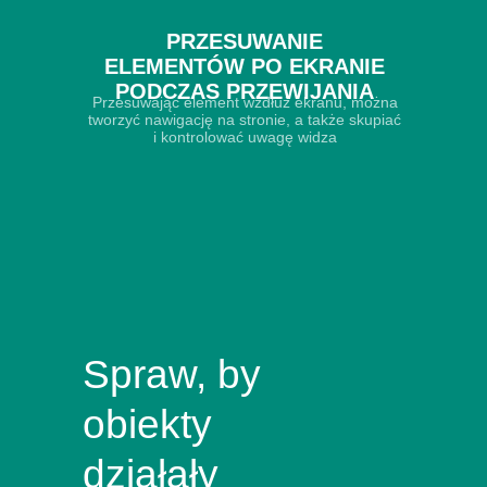
Tworzenie elementu z różnych części
7
PRZESUWANIE
ELEMENTÓW PO EKRANIE
Zapętlona animacja wielu elementów
8
PODCZAS PRZEWIJANIA
Przesuwając element wzdłuż ekranu, można
tworzyć nawigację na stronie, a także skupiać
Wielokierunkowe ruchy na przewijaniu
9
i kontrolować uwagę widza
Przesuwanie elementów po ekranie podczas
10
przewijania
Animacja tekstu
11
Zmiana przezroczystości elementów podczas
12
przewijania
Spraw, by
Naprawianie elementów podczas przewijania
13
obiekty
Zapętlony obrót elementu
14
działały