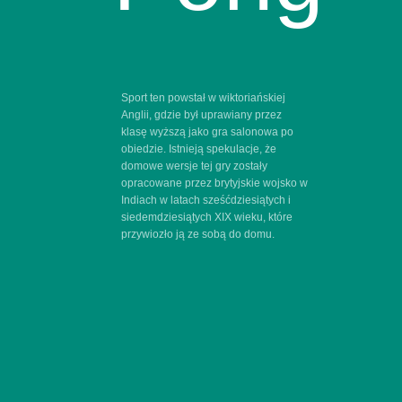
Podświetlanie tekstu po najechaniu kursorem
23
Efekty najechania kursorem i kliknięcia elementu
24
Sport ten powstał w wiktoriańskiej
Anglii, gdzie był uprawiany przez
Animacja wielu elementów poprzez kliknięcie tekstu
25
klasę wyższą jako gra salonowa po
obiedzie. Istnieją spekulacje, że
domowe wersje tej gry zostały
Karty pojawiają się po kliknięciu nagłówka
26
opracowane przez brytyjskie wojsko w
Indiach w latach sześćdziesiątych i
Zmiana kształtu przycisku po najechaniu kursorem
siedemdziesiątych XIX wieku, które
27
przywiozło ją ze sobą do domu.
Karty pojawiają się po najechaniu kursorem
28