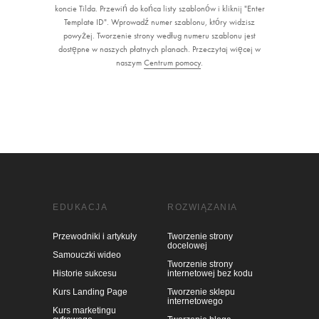
koncie Tilda. Przewiń do końca listy szablonów i kliknij "Enter
Template ID". Wprowadź numer szablonu, który widzisz
powyżej. Tworzenie strony według numeru szablonu jest
dostępne w naszych płatnych planach. Przeczytaj więcej w
naszym
Centrum pomocy
.
EDUKACJA
ROZWIĄZANIA
Przewodniki i artykuły
Tworzenie strony
docelowej
Samouczki wideo
Tworzenie strony
Historie sukcesu
internetowej bez kodu
Kurs Landing Page
Tworzenie sklepu
internetowego
Kurs marketingu